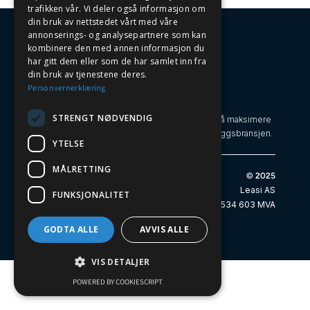
trafikken vår. Vi deler også informasjon om
din bruk av nettstedet vårt med våre
annonserings- og analysepartnere som kan
kombinere den med annen informasjon du
har gitt dem eller som de har samlet inn fra
din bruk av tjenestene deres.
Personvernerklæring
Oversiktlig Maskinhåndtering
STRENGT NØDVENDIG
Leasi gjør maskinparken til en strategisk fordel ved å maksimere
effektivitet, utnyttelse og bærekraft i bygg- og anleggsbransjen.
YTELSE
MÅLRETTING
Leasi
© 2025
Pilestredet 17
Leasi AS
FUNKSJONALITET
0164 Oslo,
929 534 603 MVA
Norway
GODTA ALLE
AVVIS ALLE
VIS DETALJER
POWERED BY COOKIESCRIPT