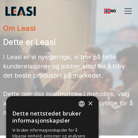
NO
Om Leasi
Dette er Leasi
I Leasi er vi nysgjerrige, vi tror på tette
kunderelasjoner og jobber alltid for å tilby
det beste produktet på markedet.
Dette gjør oss pragmatiske i metodikk, valg
×
av teknologi og generelt endringsvillige for å
møte våre kunders behov.
Dette nettstedet bruker
NORWEGIAN
informasjonskapsler
ENGLISH
Vi bruker informasjonskapsler for å
tilpasse innhold, annonser og analysere