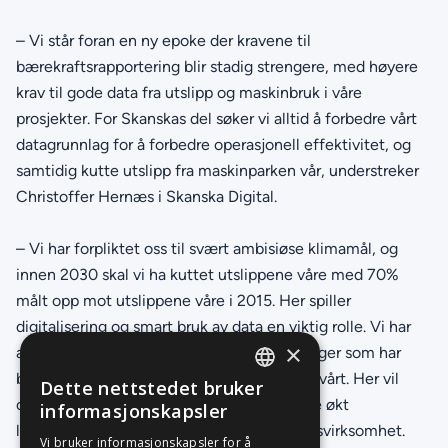
– Vi står foran en ny epoke der kravene til
bærekraftsrapportering blir stadig strengere, med høyere
krav til gode data fra utslipp og maskinbruk i våre
prosjekter. For Skanskas del søker vi alltid å forbedre vårt
datagrunnlag for å forbedre operasjonell effektivitet, og
samtidig kutte utslipp fra maskinparken vår, understreker
Christoffer Hernæs i Skanska Digital.
– Vi har forpliktet oss til svært ambisiøse klimamål, og
innen 2030 skal vi ha kuttet utslippene våre med 70%
målt opp mot utslippene våre i 2015. Her spiller
digitalisering og smart bruk av data en viktig rolle. Vi har
×
allerede utviklet prisbelønte digitale løsninger som har
bidratt til at vi reduserer klimafotavtrykket vårt. Her vil
Dette nettstedet bruker
NORWEGIAN
også Leasi kunne bidra konstruktivt til både økt
informasjonskapsler
lønnsomhet og en mer bærekraftig anleggsvirksomhet.
ENGLISH
Vi bruker informasjonskapsler for å