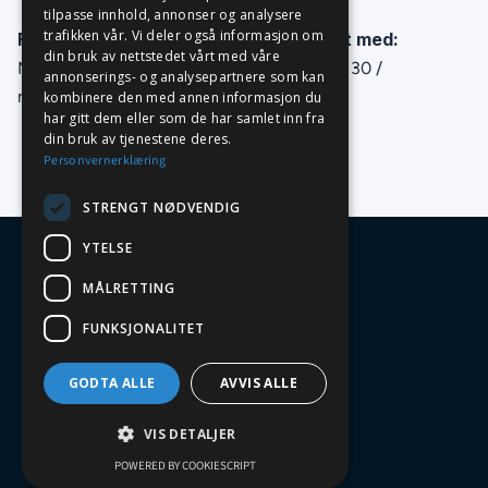
tilpasse innhold, annonser og analysere
trafikken vår. Vi deler også informasjon om
For ytterligere informasjon, ta kontakt med:
din bruk av nettstedet vårt med våre
Marcus Balcon - COO i Leasi: +47 465 29 130 /
annonserings- og analysepartnere som kan
kombinere den med annen informasjon du
marcus@leasi.no
har gitt dem eller som de har samlet inn fra
din bruk av tjenestene deres.
Personvernerklæring
STRENGT NØDVENDIG
YTELSE
MÅLRETTING
FUNKSJONALITET
Økt konkurransekraft gjennom en velstyrt
maskinpark.
GODTA ALLE
AVVIS ALLE
Leasi
VIS DETALJER
Pilestredet 17
0164 Oslo, Norway
POWERED BY COOKIESCRIPT