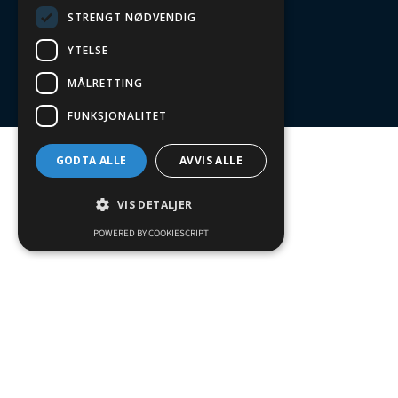
STRENGT NØDVENDIG
YTELSE
MÅLRETTING
FUNKSJONALITET
GODTA ALLE
AVVIS ALLE
VIS DETALJER
POWERED BY COOKIESCRIPT
Strengt nødvendig
Ytelse
Målretting
Funksjonalitet
Støtter alle type
Strengt nødvendige informasjonskapsler
tillater kjernefunksjoner på nettstedet, som
brukerinnlogging og kontoadministrasjon.
Nettstedet kan ikke brukes riktig uten
strengt nødvendige informasjonskapsler.
Funksjonalitet som dekker alt fr