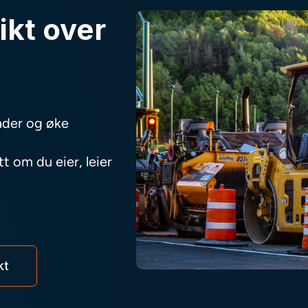
ikt over
nader og øke
t om du eier, leier
kt