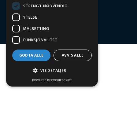
STRENGT NØDVENDIG
YTELSE
MÅLRETTING
FUNKSJONALITET
GODTA ALLE
AVVIS ALLE
VIS DETALJER
POWERED BY COOKIESCRIPT
Strengt nødvendig
Ytelse
Målretting
Funksjonalitet
Støtter alle type
Strengt nødvendige informasjonskapsler
tillater kjernefunksjoner på nettstedet, som
brukerinnlogging og kontoadministrasjon.
Nettstedet kan ikke brukes riktig uten
strengt nødvendige informasjonskapsler.
Funksjonalitet som dekker alt fr