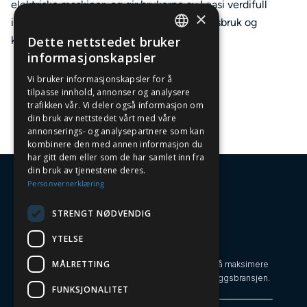
elektriske maskiner, og gir brukerne av Leasi verdifull
×
innsikt i maskinparkens effektivitet, ressursbruk og
Dette nettstedet bruker
klimaavtrykk.
NORWEGIAN
informasjonskapsler
ENGLISH
Vi bruker informasjonskapsler for å
tilpasse innhold, annonser og analysere
trafikken vår. Vi deler også informasjon om
din bruk av nettstedet vårt med våre
annonserings- og analysepartnere som kan
kombinere den med annen informasjon du
har gitt dem eller som de har samlet inn fra
din bruk av tjenestene deres.
Personvernerklæring
STRENGT NØDVENDIG
YTELSE
Oversiktlig Maskinhåndtering
MÅLRETTING
Leasi gjør maskinparken til en strategisk fordel ved å maksimere
effektivitet, utnyttelse og bærekraft i bygg- og anleggsbransjen.
FUNKSJONALITET