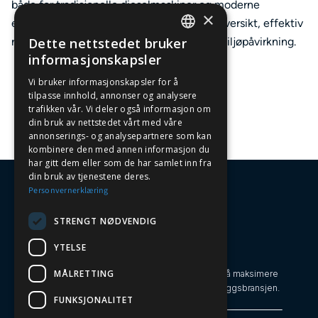
både for tradisjonelle dieselmaskiner og moderne
×
elektriske alternativer, og bidrar til bedre oversikt, effektiv
Dette nettstedet bruker
ressursstyring og innsikt i faktisk bruk og miljøpåvirkning.
NORWEGIAN
informasjonskapsler
ENGLISH
Vi bruker informasjonskapsler for å
tilpasse innhold, annonser og analysere
trafikken vår. Vi deler også informasjon om
din bruk av nettstedet vårt med våre
annonserings- og analysepartnere som kan
kombinere den med annen informasjon du
har gitt dem eller som de har samlet inn fra
din bruk av tjenestene deres.
Personvernerklæring
STRENGT NØDVENDIG
YTELSE
Oversiktlig Maskinhåndtering
MÅLRETTING
Leasi gjør maskinparken til en strategisk fordel ved å maksimere
effektivitet, utnyttelse og bærekraft i bygg- og anleggsbransjen.
FUNKSJONALITET