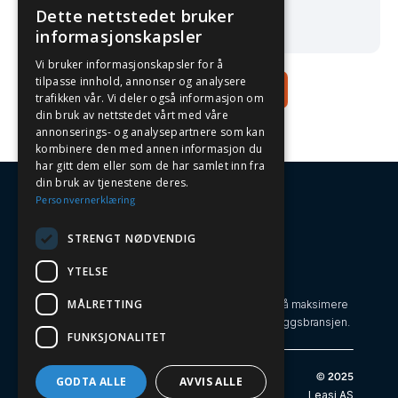
kundeforholdet.
Dette nettstedet bruker
NORWEGIAN
informasjonskapsler
ENGLISH
Vi bruker informasjonskapsler for å
tilpasse innhold, annonser og analysere
Book demo
trafikken vår. Vi deler også informasjon om
din bruk av nettstedet vårt med våre
annonserings- og analysepartnere som kan
kombinere den med annen informasjon du
har gitt dem eller som de har samlet inn fra
din bruk av tjenestene deres.
Personvernerklæring
STRENGT NØDVENDIG
YTELSE
Oversiktlig Maskinhåndtering
MÅLRETTING
Leasi gjør maskinparken til en strategisk fordel ved å maksimere
effektivitet, utnyttelse og bærekraft i bygg- og anleggsbransjen.
FUNKSJONALITET
Leasi
© 2025
GODTA ALLE
AVVIS ALLE
Pilestredet 17
Leasi AS